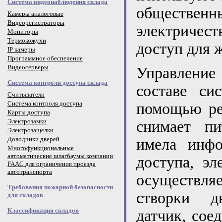
Система видеонаблюдения склада
обществе
Камеры аналоговые
Видеорегистраторы
электричес
Мониторы
Термокожухи
доступ для 
IP камеры
Программное обеспечение
Видеосерверы
Управлени
Система контроля доступа склада
составе си
Считыватели
Система контроля доступа
помощью ре
Карты доступа
Электрозамки
снимает п
Электрозащелки
Доводчики дверей
имела инф
Многофункциональные
автоматические шлагбаумы компании
доступа, э
FAAC для ограничения проезда
автотранспорта
осуществл
Требования пожарной безопасности
створки д
для складов
Классификация складов
датчик, сое