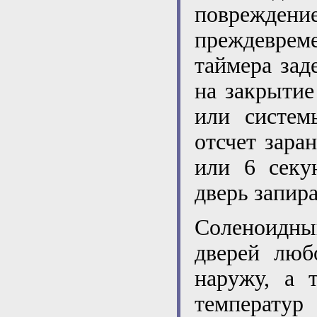
поврежден
преждевреме
таймера зад
на закрытие
или систем
отсчет зара
или 6 секу
дверь запира
Соленоидн
дверей люб
наружу, а 
температур