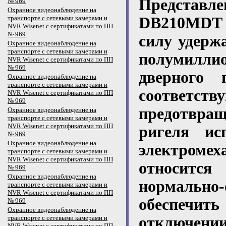
Представл
№ 969
Охранное видеонаблюдение на
транспорте с сетевыми камерами и
DB210MDT м
NVR Wisenet с сертификатами по ПП
№ 969
силу удерж
Охранное видеонаблюдение на
транспорте с сетевыми камерами и
полумиллио
NVR Wisenet с сертификатами по ПП
№ 969
дверного 
Охранное видеонаблюдение на
транспорте с сетевыми камерами и
соответст
NVR Wisenet с сертификатами по ПП
№ 969
предотвра
Охранное видеонаблюдение на
транспорте с сетевыми камерами и
NVR Wisenet с сертификатами по ПП
ригеля ис
№ 969
Охранное видеонаблюдение на
электром
транспорте с сетевыми камерами и
NVR Wisenet с сертификатами по ПП
относитс
№ 969
Охранное видеонаблюдение на
нормально
транспорте с сетевыми камерами и
NVR Wisenet с сертификатами по ПП
обеспечить
№ 969
Охранное видеонаблюдение на
транспорте с сетевыми камерами и
отключени
NVR Wisenet с сертификатами по ПП