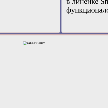
в линейке S
функционал