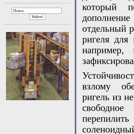
который п
дополнен
Найти!
отдельный 
ригеля для
например,
зафиксирова
Устойчиво
взлому об
ригель из н
свободное
перепилит
соленоидн