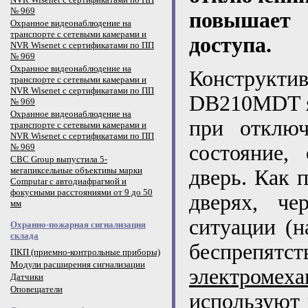
№ 969
повышает 
Охранное видеонаблюдение на
транспорте с сетевыми камерами и
доступа.
NVR Wisenet с сертификатами по ПП
№ 969
Охранное видеонаблюдение на
Конструкти
транспорте с сетевыми камерами и
NVR Wisenet с сертификатами по ПП
DB210MDT яв
№ 969
Охранное видеонаблюдение на
при отключ
транспорте с сетевыми камерами и
NVR Wisenet с сертификатами по ПП
состояние,
№ 969
CBC Group выпустила 5-
мегапиксельные объективы марки
дверь. Как 
Computar с автодиафрагмой и
фокусными расстояниями от 9 до 50
дверях, че
мм
ситуации (н
Охранно-пожарная сигнализация
склада
беспрепят
ПКП (приемно-контрольные приборы)
Модули расширения сигнализации
электромех
Датчики
Оповещатели
используют 