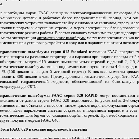
м.
се шлагбаумы марки FAAC оснащены электрогидравлическим приводом, бл
еханических деталей и работают более продолжительный период, чем эле
томатических устройств включает стойку с силовым механизмом, стрелу и э
ыполняет подъем и опускание стрелы, а через электронный блок управлен
томатические режимы работы. В состав силового механизма входит гидропри
 места эксплуатации
автоматические шлагбаумы
могут комплектоваться как це
именяется при установке устройства в арку или в паркингах с низким потолком
идравлические шлагбаумы серии 615 Standard
компании FAAC предназнач
тотранспорта на различные территории и парковки при ширине проезда от 2 
обходимости модель 615 может комплектоваться стрелой с длиной 2, 2.5, 
томатические шлагбаумы плавно поднимают или опускают ее за 4-6 секунд и
0 % (150 циклов в час для 5-метровой стрелы). В пиковые моменты движ
ыполнить 300 циклов в час. Преимуществом автоматических устройств FAA
пециальной гидравлической жидкости, обеспечивающей их безотказную 
мпературах до -70°С.
идравлические шлагбаумы FAAC серии 620 RAPID
могут поставляться с
висимости от длины стрела FAAC 620 поднимается (опускается) за 2-3 секу
именяются на объектах с высоким числом циклов поднятия-опускания стрел
емени. Если парковочная система создается в подземном паркинге и есть
втоматические шлагбаумы со складывающейся стрелой. При необходимости 
едует покупать модель FAAC 640.
абота FAAC 620 в составе парковочной системы
ектрогидравлические шлагбаумы серии FAAC 620 оптимальны для использов