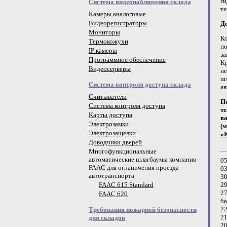
ги
Система видеонаблюдения склада
те
Камеры аналоговые
Видеорегистраторы
Д
Мониторы
Ко
Термокожухи
п
IP камеры
за
Программное обеспечение
Кр
Видеосерверы
не
шл
Система контроля доступа склада
ав
Считыватели
П
Система контроля доступа
т
Карты доступа
ва
Электрозамки
(м
Электрозащелки
«
Доводчики дверей
Многофункциональные
автоматические шлагбаумы компании
05
FAAC для ограничения проезда
03
автотранспорта
30
FAAC 615 Standard
29
27
FAAC 620
ба
22
Требования пожарной безопасности
21
для складов
20