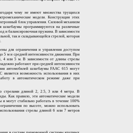
агодаря чему не имеют множества трущихся
ктромеханические модели. Конструкция этих
лектронный блок управления. Силовой механизм
ия шлагбаумы программируются на различные
вод и балансировочная пружина. В зависимости
льной, так и складывающейся стрелой, которая
.
ены для ограничения и управления доступом
до 5 м и средней интенсивности движения. При
3, 4 или 5 м. В зависимости от длины стрелы
 надежно работают при средней интенсивности
ения автомобилей шлагбаумы FAAC 615 могут
C является возможность использования в них
работу в автоматическом режиме даже при
о стрелами длиной 2, 2.5, 3 или 4 метра. В
нды. Как правило, эти автоматические модели
ы и могут стабильно работать в течение 100%
 ограничения по высоте, можно использовать
использования стрелы длиной 6 или 7 метров
ания в составе парковочной системы крупных