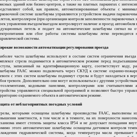
исных зданий или бизнес-центров, а также на платных паркингах с интенс
редставляют собой, как правило, автоматизированные объекты с минима
рковочной системе шлагбаумы управляются устройством выдачи парковочных
летов, контроллером (при организации контроля заполненности парковочных з
оек управления въездом/выездом контролирует наличие и проезд автомобиля
ндукционных петель и подает на автоматические шлагбаумы сигнал на о
лектропитания или сбое работы системы шлагбаумы легко переводятся 
дравлической системы.
ирокие возможности автоматизации регулирования проезда
иболее часто шлагбаумы используют в составе систем ограничения въезда
мплексе стрела поднимается в автоматическом режиме перед подъехавшим 
оступа, записанный на идентификационную карту, соответствует коду, р
лагбаумы FAAC можно подключать через СКУД к системе охранно-пожарно
евоги с этих систем шлагбаумы поднимут стрелы и будут находиться в вер
боя тревоги. Дополнительно они могут использоваться с другими устройства
отоэлементами, кодовыми панелями, контроллерами или считывателями 
тройства управляются специальной программой и позволяют быстро управл
рриторию охраняемого объекта в автоматическом режиме.
ащита от неблагоприятных погодных условий
трелы, которыми оснащены шлагбаумы производства FAAC, выполнены из
вышения заметности, в том числе и в темноте, на их поверхности нанесе
ханизма имеет степень защиты класса IP54 и не допускает попадания вну
омимо этого автоматические шлагбаумы оснащены датчиком контроля темпе
хлаждения гидравлической системы, когда температура масла превышает 