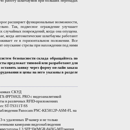
ую работу шлагбаумов при больших перепадах
орое расширяет функциональные возможности,
льно. Так, подвесное ограждение улучшает
ых случайных повреждений, когда она опущена.
чае, когда автоматические шлагбаумы работают
рживает ее в горизонтальном положении. Все
ят опускание стрелы при нахождении под ними
систем безопасности склада обращайтесь по
исты предложат типовой или разработают для
оставить заявку через форму он-лайн заказа
орудования и цены на него указаны в разделе
 рамках СКУД
STX-IPPT692L PRO с видеоаналитикой
оты в различных RFID-приложениях
ec ST-TS311T-SS
онаблюдения Panocam PNC-KE5812P-ASM-FL на
3-х удаленных IP-камер и не только
роенными камерами видеонаблюдения
коммутаторы L3 SFP SWMGR-84XG-MD марки