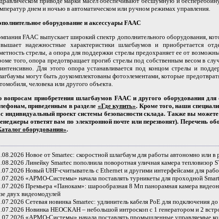
дравлическом приводе марки масел обеспечивают бесшумную и бесперебойн
мператур днем и ночью в автоматическом или ручном режимах управления.
ополнительное оборудование и аксессуары FAAC
мпания FAAC выпускает широкий спектр дополнительного оборудования, кот
овышает надежностные характеристики шлагбаумов и приобретается отде
метность стрелы, а опора для поддержки стрелы предохраняет ее от возможн
оме того, опора предотвращает прогиб стрелы под собственным весом в слу
интенсивно. Для этого опора устанавливается под концом стрелы и подде
агбаумы могут быть доукомплектованы фотоэлементами, которые предотврат
томобиля, человека или другого объекта.
о вопросам приобретения шлагбаумов FAAC и другого оборудования для 
елефонам, приведенным в разделе
«Где купить»
. Кроме того, наши специал
с индивидуальный проект системы безопасности склада. Также вы можете 
енеджеры ответят вам по электронной почте или перезвонят). Перечень об
Каталог оборудования»
.
.08.2026
Новое от Smartec: скоростной шлагбаум для работы автономно или в
.08.2026
Линейку Smartec пополнила поворотная уличная камера тепловизор 
.07.2026
Новый UHF-считыватель с Ethernet и другими интерфейсами для раб
.07.2026
«АРМО-Системы» начала поставлять турникеты для проходной Smart
.07.2026
Премьера «Панокам»: шарообразная 8 Мп панорамная камера виде
зе двух видеомодулей
.07.2026
Сетевая новинка Smartec: удлинитель кабеля PoE для подключения до 
.07.2026
Новинка НЕОСКАН – небольшой интроскоп с 1 генератором и 2 вст
.07.2026
«АРМО-Системы» начала поставлять промышленные управляемые 