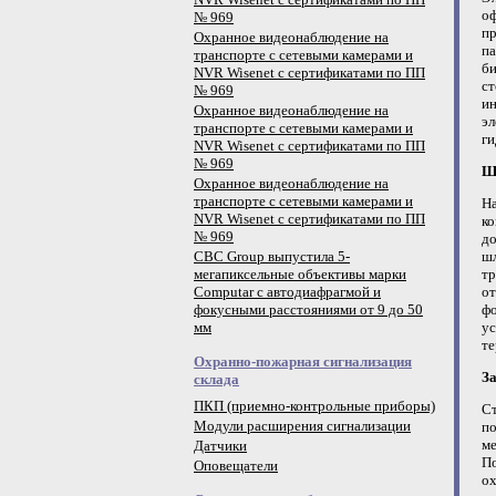
оф
№ 969
п
Охранное видеонаблюдение на
па
транспорте с сетевыми камерами и
би
NVR Wisenet с сертификатами по ПП
ст
№ 969
и
Охранное видеонаблюдение на
э
транспорте с сетевыми камерами и
ги
NVR Wisenet с сертификатами по ПП
№ 969
Ш
Охранное видеонаблюдение на
транспорте с сетевыми камерами и
На
NVR Wisenet с сертификатами по ПП
ко
№ 969
д
CBC Group выпустила 5-
ш
мегапиксельные объективы марки
тр
Computar с автодиафрагмой и
от
фокусными расстояниями от 9 до 50
ф
мм
ус
те
Охранно-пожарная сигнализация
З
склада
ПКП (приемно-контрольные приборы)
С
Модули расширения сигнализации
по
ме
Датчики
П
Оповещатели
о