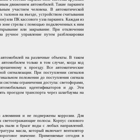
ивным движением автомобилей. Такие паркинги
льным участием человека. В автоматической
 талонов на въезде, устройством считывания
он) или ПК кассового узла паркинга. Каждая из
 в зоне стрелы с помощью подключенных к ним
ткрывание или закрывание. При отключении
на ручное управление путем разблокировки
 автомобилей на различные объекты. В таком
автомобилем только в том случае, когда код
азрешенному к проезду. Все автоматические
й сигнализации. При поступлении сигналов
тикальном положении до поступления сигнала
ми системы ограничения доступа: светофорами,
автомобильных идентификаторов и др. Эти
ять проездом транспорта через шлагбаумы на
 алюминия и не подвержены коррозии. Для
ны светоотражающие полосы. Корпус силового
трь пыли и брызг воды с любых направлений.
ратуры масла, который включает вентилятор
пороговое значение. Применяемые сегодня в