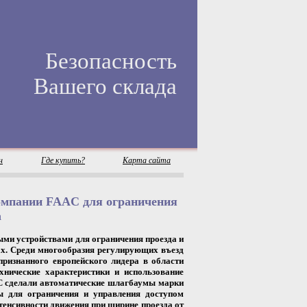
Безопасность
Вашего склада
н
Где купить?
Карта сайта
мпании FAAC для ограничения
а
ми устройствами для ограничения проезда и
ах. Среди многообразия регулирующих въезд
ризнанного европейского лидера в области
нические характеристики и использование
°С сделали автоматические шлагбаумы марки
 для ограничения и управления доступом
тенсивности движения при ширине проезда от