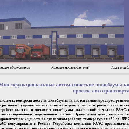
талог оборудования
Каталог производителей
Заказ онлай
Многофункциональные автоматические шлагбаумы ко
проезда автотранспорт
 системах контроля доступа шлагбаумы являются самыми распространенны
перативного управления потоками автотранспорта на охраняемых объект
стройств выгодно отличаются шлагбаумы итальянской компании FAAC, п
втоматизированных парковочных систем. Приемлемая цена, высокие тех
идравлических жидкостей с диапазоном рабочих температур от +50 до -55
AAC популярными в России. Устройства компании FAAC предназначены
тотранспорта в автоматическом режиме со средней и высокой степенью ин