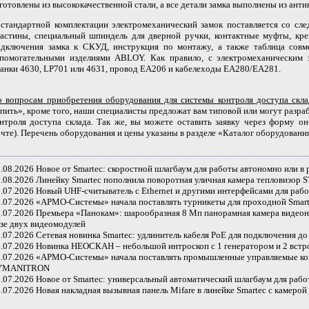
готовлены из высококачественной стали, а все детали замка выполнены из ант
стандартной комплектации электромеханический замок поставляется со сл
астины, специальный шпиндель для дверной ручки, контактные муфты, кре
одключения замка к СКУД, инструкция по монтажу, а также таблица совм
спомогательными изделиями ABLOY. Как правило, с электромеханическим
анки 4630, LP701 или 4631, провод EA206 и кабелеходы EA280/EA281.
 вопросам приобретения оборудования для системы контроля доступа скла
пить», кроме того, наши специалисты предложат вам типовой или могут разра
нтроля доступа склада. Так же, вы можете оставить заявку через форму он
чте). Перечень оборудования и цены указаны в разделе «Каталог оборудовани
.08.2026
Новое от Smartec: скоростной шлагбаум для работы автономно или в
.08.2026
Линейку Smartec пополнила поворотная уличная камера тепловизор 
.07.2026
Новый UHF-считыватель с Ethernet и другими интерфейсами для раб
.07.2026
«АРМО-Системы» начала поставлять турникеты для проходной Smart
.07.2026
Премьера «Панокам»: шарообразная 8 Мп панорамная камера виде
зе двух видеомодулей
.07.2026
Сетевая новинка Smartec: удлинитель кабеля PoE для подключения до 
.07.2026
Новинка НЕОСКАН – небольшой интроскоп с 1 генератором и 2 вст
.07.2026
«АРМО-Системы» начала поставлять промышленные управляемые 
YMANITRON
.07.2026
Новое от Smartec: универсальный автоматический шлагбаум для раб
.07.2026
Новая накладная вызывная панель Mifare в линейке Smartec с камер