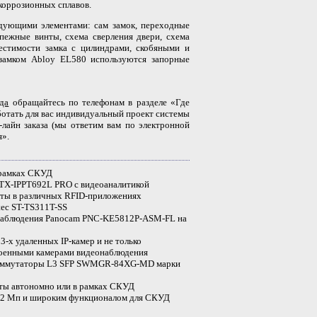
икоррозионных сплавов.
едующими элементами: сам замок, переходные
пежные винты, схема сверления двери, схема
естимости замка c цилиндрами, скобяными и
 замком Abloy EL580 используются запорные
да
обращайтесь по телефонам в разделе «Где
ботать для вас индивидуальный проект системы
-лайн заказа (мы ответим вам по электронной
я».
 рамках СКУД
STX-IPPT692L PRO с видеоаналитикой
оты в различных RFID-приложениях
ec ST-TS311T-SS
онаблюдения Panocam PNC-KE5812P-ASM-FL на
3-х удаленных IP-камер и не только
роенными камерами видеонаблюдения
коммутаторы L3 SFP SWMGR-84XG-MD марки
оты автономно или в рамках СКУД
ой 2 Мп и широким функционалом для СКУД