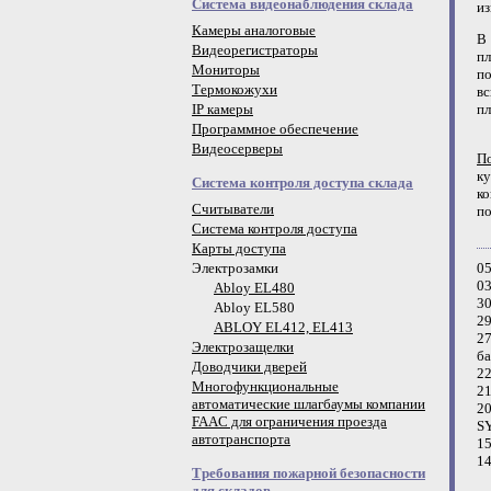
Система видеонаблюдения склада
из
Камеры аналоговые
В 
Видеорегистраторы
пл
Мониторы
п
Термокожухи
в
IP камеры
пл
Программное обеспечение
Видеосерверы
По
ку
Система контроля доступа склада
ко
Считыватели
по
Система контроля доступа
Карты доступа
Электрозамки
05
03
Abloy EL480
30
Abloy EL580
29
ABLOY EL412, EL413
27
Электрозащелки
ба
Доводчики дверей
22
Многофункциональные
21
автоматические шлагбаумы компании
20
FAAC для ограничения проезда
S
автотранспорта
15
14
Требования пожарной безопасности
для складов