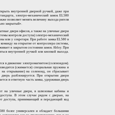
открыть внутренней дверной ручкой, даже при
стандарта, электро-механический замок EL580
также позволяет менять величину выхода ригеля
ьно закрытый».
тные двери офисов, а также на уличные двери
стемы контроля доступа) электро-механический
ны или у секретаря. При работе замка EL580 в
 команду на открытие от контроллера системы,
живает в закрытом состоянии замок Abloy. При
ться внутренней ручкой или кнопкой выхода.
тся в движение электромагнитом (соленоидом).
взводится (сжимается) специальная пружина и
 на открывание) на соленоид, он сбрасывает
 дверь разблокируется. При открытии двери
ается в ответную часть замка, удерживая дверь
ают на уличные двери, в шлюзовые кабины и
доступа. В этом случае рядом с дверью, на
арт доступа, принимающий и передающий код
L580 более универсален и обладает большими
 установлен как на правосторонние, так и на