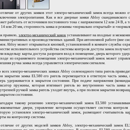
отличие от других замков этот электро-механический замок всегда можно 
ключении электропитания. Как и все дверные замки Abloy скандинавского 
жет работать от источников постоянного тока с напряжением 12 или 24 В, а 
 14 или 20 мм, сторонность замка и режимы «нормально открытый» и «нормал
к правило,
электро-механический замок
устанавливают на входные и межкомна
министративных и производственных зданий. При автономной работе (вне си
мок Abloy может открываться кнопкой, установленной в комнате службы охра
честве исполнительного устройства системы контроля доступа замок получает
ли владельцу карты доступа разрешен вход в помещение, дверь которого удер
ходе из охраняемого помещения электро-механический замок может управля
ешняя ручка замка всегда управляется электрическим сигналом.
 всех электро-механических замках Abloy соленоидного типа ригель приводи
и закрытии замка EL580 его ригель перемещается в ответную часть замка, 
ерь удерживается в закрытом состоянии. При подаче напряжения (команды
иксатор пружины, которая втягивает ригель во внутреннюю часть замка и
утренней ручкой замка ригель уходит внутрь, а при полном закрытии возвращ
закрытом состоянии.
лагодаря такому решению электро-механический замок EL580 устанавлив
ежкомнатные двери, управление которыми осуществляет система контроля 
оторую установлен электро-механический замок, размещают считыватель к
рты на контроллер системы.
 отличие от других моделей замков Abloy, электро-механический замок E
зможностями по его настройке и установке. В частности, EL580 может быть