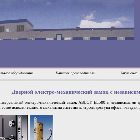
талог оборудования
Каталог производителей
Заказ онлай
Дверной электро-механический замок с независи
ниверсальный электро-механический замок ABLOY EL580 с независимыми д
честве исполнительного механизма системы контроля доступа офиса или здани