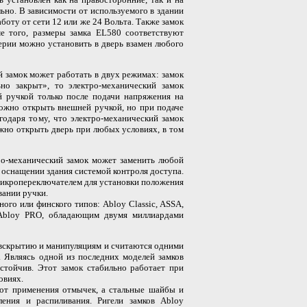
ьно. В зависимости от используемого в здании
боту от сети 12 или же 24 Вольта. Также замок
ме того, размеры замка EL580 соответствуют
серии можно установить в дверь взамен любого
й замок может работать в двух режимах: замок
о закрыт», то электро-механический замок
 ручкой только после подачи напряжения на
ожно открыть внешней ручкой, но при подаче
годаря тому, что электро-механический замок
но открыть дверь при любых условиях, в том
тро-механический замок может заменить любой
 оснащении здания системой контроля доступа.
микропереключателем для установки положения
вании ручки.
ого или финского типов: Abloy Classic, ASSA,
Abloy PRO, обладающим двумя миллиардами
 вскрытию и манипуляциям и считаются одними
 Являясь одной из последних моделей замков
стойчив. Этот замок стабильно работает при
овиях.
 от применения отмычек, а стальные шайбы и
ления и распиливания. Ригели замков Abloy