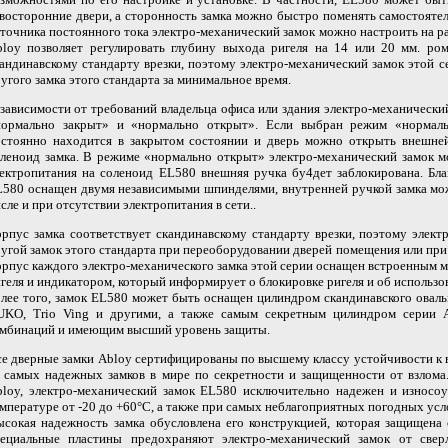
восторонние двери, а сторонность замка можно быстро поменять самостоятел
точника постоянного тока электро-механический замок можно настроить на ра
bloy позволяет регулировать глубину выхода ригеля на 14 или 20 мм. ро
андинавскому стандарту врезки, поэтому электро-механический замок этой 
угого замка этого стандарта за минимальное время.
зависимости от требований владельца офиса или здания электро-механически
нормально закрыт» и «нормально открыт». Если выбран режим «нормальн
остоянно находится в закрытом состоянии и дверь можно открыть внешней
леноид замка. В режиме «нормально открыт» электро-механический замок м
ектропитания на соленоид EL580 внешняя ручка бу4дет заблокирована. Бла
580 оснащен двумя независимыми шпинделями, внутренней ручкой замка мож
сле и при отсутствии электропитания в сети..
рпус замка соответствует скандинавскому стандарту врезки, поэтому элек
угой замок этого стандарта при переоборудовании дверей помещения или при
рпус каждого электро-механического замка этой серии оснащен встроенным 
геля и индикатором, который информирует о блокировке ригеля и об использо
лее того, замок EL580 может быть оснащен цилиндром скандинавского овальн
UKO, Trio Ving и другими, а также самым секретным цилиндром серии 
омбинаций и имеющим высший уровень защиты.
е дверные замки Abloy сертифицированы по высшему классу устойчивости к
 самых надежных замков в мире по секретности и защищенности от взлома.
loy, электро-механический замок EL580 исключительно надежен и износоу
мпературе от -20 до +60°С, а также при самых неблагоприятных погодных усл
сокая надежность замка обусловлена его конструкцией, которая защищена
пециальные пластины предохраняют электро-механический замок от свер