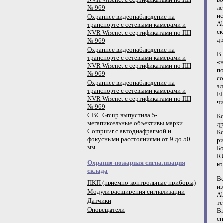
№ 969
ле
ис
Охранное видеонаблюдение на
A
транспорте с сетевыми камерами и
ск
NVR Wisenet с сертификатами по ПП
др
№ 969
Охранное видеонаблюдение на
В 
транспорте с сетевыми камерами и
«
NVR Wisenet с сертификатами по ПП
п
№ 969
со
Охранное видеонаблюдение на
эл
транспорте с сетевыми камерами и
EL
NVR Wisenet с сертификатами по ПП
чи
№ 969
CBC Group выпустила 5-
Ко
мегапиксельные объективы марки
др
Computar с автодиафрагмой и
Ко
фокусными расстояниями от 9 до 50
ри
мм
Бо
R
Охранно-пожарная сигнализация
к
склада
Вс
ПКП (приемно-контрольные приборы)
из
Модули расширения сигнализации
Ab
Датчики
те
Оповещатели
Вы
с