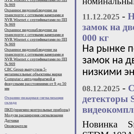
номинальным
№ 969
Охранное видеонаблюдение на
-
Н
11.12.2025
транспорте с сетевыми камерами и
NVR Wisenet с сертификатами по ПП
замок на дв
№ 969
Охранное видеонаблюдение на
транспорте с сетевыми камерами и
000 кг
NVR Wisenet с сертификатами по ПП
№ 969
На рынке 
Охранное видеонаблюдение на
транспорте с сетевыми камерами и
замок на 
NVR Wisenet с сертификатами по ПП
№ 969
CBC Group выпустила 5-
низкими э
мегапиксельные объективы марки
Computar с автодиафрагмой и
фокусными расстояниями от 9 до 50
-
С
08.12.2025
мм
детекторы 
Охранно-пожарная сигнализация
склада
видеокомпл
ПКП (приемно-контрольные приборы)
Модули расширения сигнализации
Датчики
Новинка S
Оповещатели