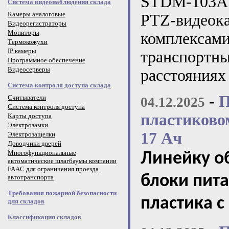
STDM-103A 
Система видеонаблюдения склада
Камеры аналоговые
PTZ-виде
Видеорегистраторы
Мониторы
комплексами
Термокожухи
IP камеры
транспортн
Программное обеспечение
Видеосерверы
расстояниях
Система контроля доступа склада
-
П
Считыватели
04.12.2025
Система контроля доступа
пластиково
Карты доступа
Электрозамки
17 Ач
Электрозащелки
Доводчики дверей
Многофункциональные
Линейку о
автоматические шлагбаумы компании
FAAC для ограничения проезда
блоки пита
автотранспорта
Требования пожарной безопасности
пластика с
для складов
Классификация складов